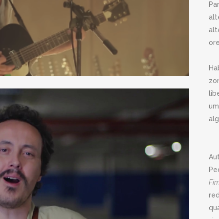
Pa
al
al
or
Ha
zo
li
um
al
Au
Pe
Fi
re
qua