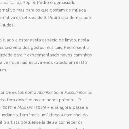
ra os fãs da Pop, S. Pedro é demasiado
ternativo mas para os que gostam de música
ternativa os refrões do S. Pedro são demasiado
elhudos.
bituado a estar nesta espécie de limbo, nesta
na cinzenta dos gostos musicais, Pedro sentiu
berdade para ir experimentando novos caminhos
a vez que não estava encaixotado em estilo
gum.
tor de êxitos como
Apanhar Sol
e
Passarinhos,
S.
dro tem dois álbuns em nome próprio –
O
m
(2017) e
Mais Um
(2019) – e, já agora, passe a
dundância, tem “mais um” disco a caminho, do
l o artista portuense já deu a conhecer os