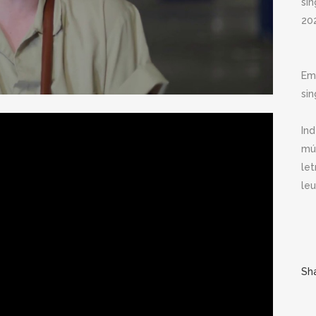
si
20
Em
sin
In
mú
le
leu
Sh