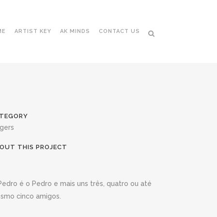
ME
ARTIST KEY
AK MINDS
CONTACT US
TEGORY
ngers
OUT THIS PROJECT
Pedro é o Pedro e mais uns três, quatro ou até
smo cinco amigos.