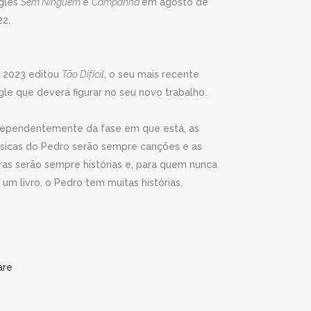
ngles
Sem Ninguém
e
Campanhã
em agosto de
22.
 2023 editou
Tão Difícil
, o seu mais recente
gle que deverá figurar no seu novo trabalho.
dependentemente da fase em que está, as
sicas do Pedro serão sempre canções e as
tras serão sempre histórias e, para quem nunca
 um livro, o Pedro tem muitas histórias.
are