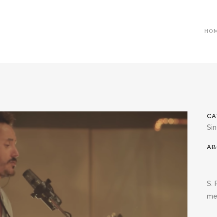
HO
CA
Si
AB
S. 
me