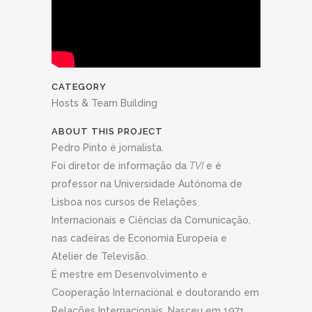
CATEGORY
Hosts & Team Building
ABOUT THIS PROJECT
Pedro Pinto é jornalista.
Foi diretor de informação da
TVI
e é
professor na Universidade Autónoma de
Lisboa nos cursos de Relações
Internacionais e Ciências da Comunicação,
nas cadeiras de Economia Europeia e
Atelier de Televisão.
É mestre em Desenvolvimento e
Cooperação Internacional e doutorando em
Relações Internacionais. Nasceu em 1971,