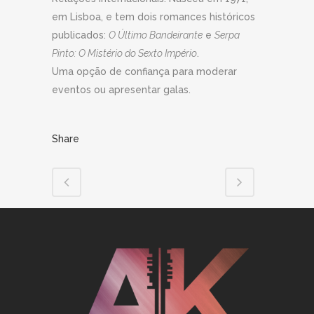
em Lisboa, e tem dois romances históricos
publicados:
O Último Bandeirante
e
Serpa
Pinto: O Mistério do Sexto Império
.
Uma opção de confiança para moderar
eventos ou apresentar galas.
Share