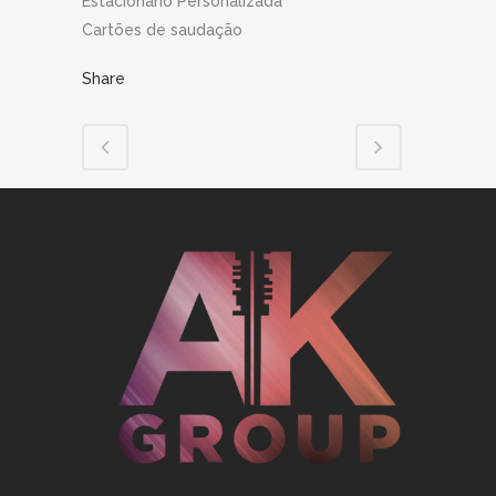
Estacionário Personalizada
Cartões de saudação
Share