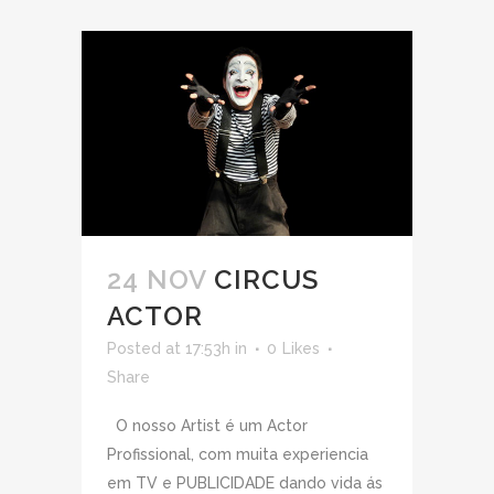
24 NOV
CIRCUS
ACTOR
Posted at 17:53h
in
0
Likes
Share
O nosso Artist é um Actor
Profissional, com muita experiencia
em TV e PUBLICIDADE dando vida ás