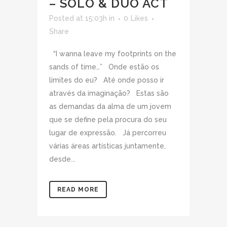
– SOLO & DUO ACT
Posted at 15:03h
in
0
Likes
Share
“I wanna leave my footprints on the
sands of time…” Onde estão os
limites do eu? Até onde posso ir
através da imaginação? Estas são
as demandas da alma de um jovem
que se define pela procura do seu
lugar de expressão. Já percorreu
várias áreas artísticas juntamente,
desde...
READ MORE