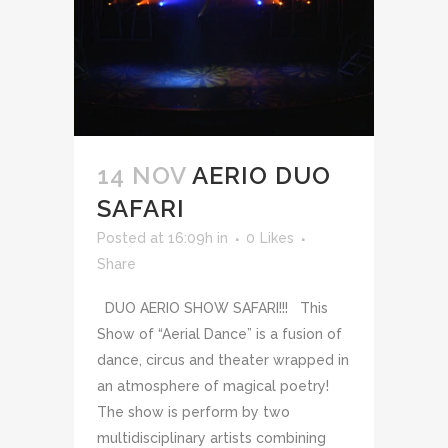
14 NOV
AERIO DUO
SAFARI
Posted at 16:09h
in
0
Likes
Share
DUO AERIO SHOW SAFARI!!! This
Show of “Aerial Dance” is a fusion of
dance, circus and theater wrapped in
an atmosphere of magical poetry!
The show is perform by two
multidisciplinary artists combining