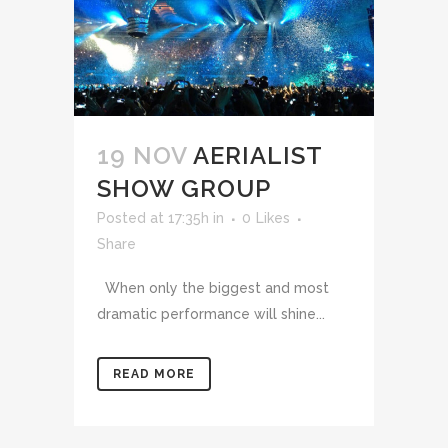
19 NOV
AERIALIST
SHOW GROUP
Posted at 17:35h
in
0
Likes
Share
When only the biggest and most
dramatic performance will shine...
READ MORE