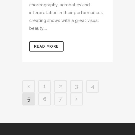
choreography, acrobatics and
interpretation in their performances,
creating shows with a great visual
beauty,...
READ MORE
1
2
3
4
5
6
7