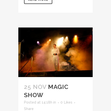
25 NOV
MAGIC
SHOW
Posted at 14:18h
in
0
Likes
Share