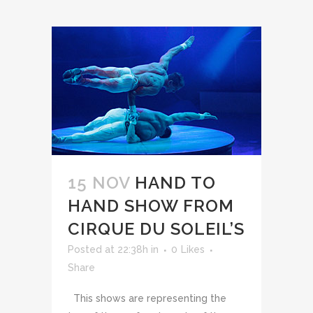
15 NOV
HAND TO
HAND SHOW FROM
CIRQUE DU SOLEIL’S
Posted at 22:38h
in
0
Likes
Share
This shows are representing the